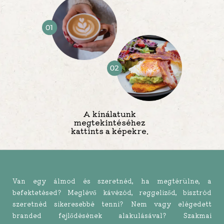
A kínálatunk
megtekintéséhez
kattints a képekre.
Van egy álmod és szeretnéd, ha megtérülne, a
befektetésed? Meglévő kávézód, reggeliződ, bisztród
szeretnéd sikeresebbé tenni? Nem vagy elégedett
branded fejlődésének alakulásával? Szakmai